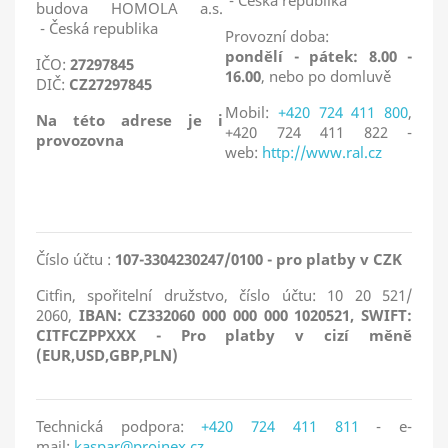
- Česká republika
budova HOMOLA a.s.
- Česká republika
Provozní doba:
pondělí - pátek: 8.00 -
IČO:
27297845
16.00
, nebo po domluvě
DIČ:
CZ27297845
Mobil:
+420 724 411 800
,
Na této adrese je i
+420 724 411 822 -
provozovna
web:
http://www.ral.cz
Číslo účtu :
107-3304230247/0100 - pro platby v CZK
Citfin, spořitelní družstvo, číslo účtu: 10 20 521/
2060,
IBAN: CZ332060 000 000 000 1020521, SWIFT:
CITFCZPPXXX - Pro platby v cizí měně
(EUR,USD,GBP,PLN)
Technická podpora:
+420 724 411 811
- e-
mail:
kaspar@proinex.cz