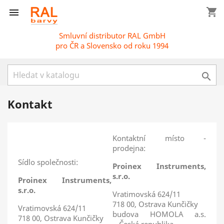
shopping_cart

Smluvní distributor RAL GmbH
pro ČR a Slovensko od roku 1994

Kontakt
Kontaktní místo -
prodejna:
Sídlo společnosti:
Proinex Instruments,
s.r.o.
Proinex Instruments,
s.r.o.
Vratimovská 624/11
718 00, Ostrava Kunčičky
Vratimovská 624/11
budova HOMOLA a.s.
718 00, Ostrava Kunčičky